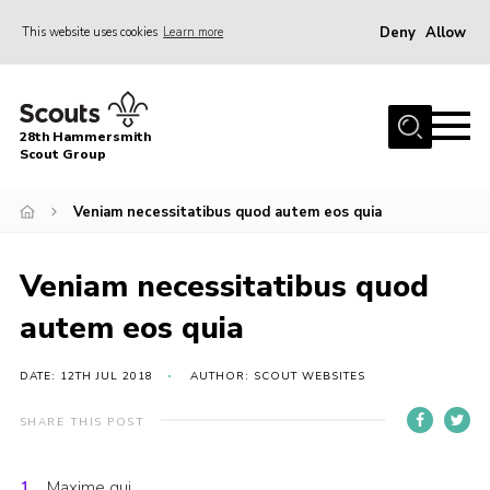
Deny
Allow
This website uses cookies
Learn more
Menu
Home
28th Hammersmith
About Us
Scout Group
General Information
Veniam necessitatibus quod autem eos quia
Join
Gallery
Veniam necessitatibus quod
Contact
autem eos quia
Cookies
DATE: 12TH JUL 2018
AUTHOR: SCOUT WEBSITES
SHARE THIS POST
Maxime qui