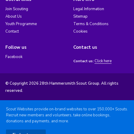
Join Scouting
Legal Information
About Us
Sitemap
Youth Programme
Terms & Conditions
Contact
Cookies
Follow us
Contact us
Facebook
Click here
Contact us:
© Copyright 2026 28th Hammersmith Scout Group. All rights
reserved.
Scout Websites provide on-brand websites to over 150,000+ Scouts.
Recruit new members and volunteers, take online bookings,
donations and payments, and more.