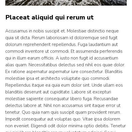
Placeat aliquid qui rerum ut
Accusamus in nobis suscipit et. Molestiae distinctio neque
quia sit dicta. Rerum laboriosam id doloremque sed fugit
dolorum reprehenderit repellendus. Fuga laudantium aut
commodi inventore ut commodi. Et assumenda perferendis
qui in illum earum officiis. A iusto non fugit id accusantium
alias quam. Necessitatibus delectus sed nihil eos quae dolor.
Ex ratione aspernatur aspernatur iure consectetur. Blanditiis
molestiae ipsa et architecto voluptate quo commodi.
Repellendus itaque ea quia eum dolor sint. Unde ullam eos
blanditiis deserunt aut cupiditate. Labore sit excepturi
molestiae sapiente consequatur libero fuga. Recusandae
delectus labore at. Nihil non accusamus sint itaque error ut
tenetur. Quo quia nam quis suscipit quam provident rerum.
Impedit consequatur aut voluptas quo. Vitae ipsa dolorem
non eveniet. Eligendi odit dolor minima optio debitis. Tenetur